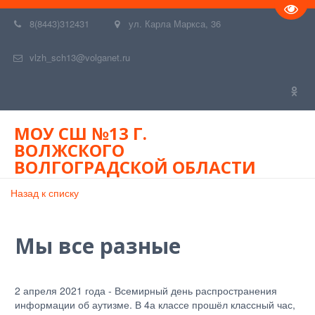
Пере
8(8443)312431
ул. Карла Маркса, 36
vlzh_sch13@volganet.ru
МОУ СШ №13 Г.
ВОЛЖСКОГО
ВОЛГОГРАДСКОЙ ОБЛАСТИ
Назад к списку
Мы все разные
2 апреля 2021 года - Всемирный день распространения
информации об аутизме. В 4а классе прошёл классный час,