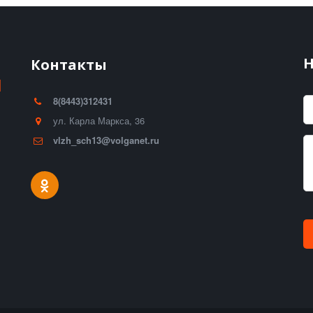
Н
Контакты
И
8(8443)312431
ул. Карла Маркса, 36
vlzh_sch13@volganet.ru