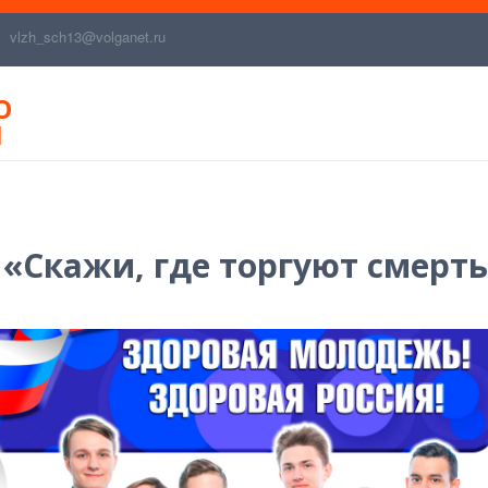
vlzh_sch13@volganet.ru
О
И
 «Скажи, где торгуют смерт